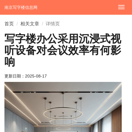
南京写字楼信息网
切
换
导
首页
相关文章
详情页
航
写字楼办公采用沉浸式视
听设备对会议效率有何影
响
更新日期：
2025-08-17